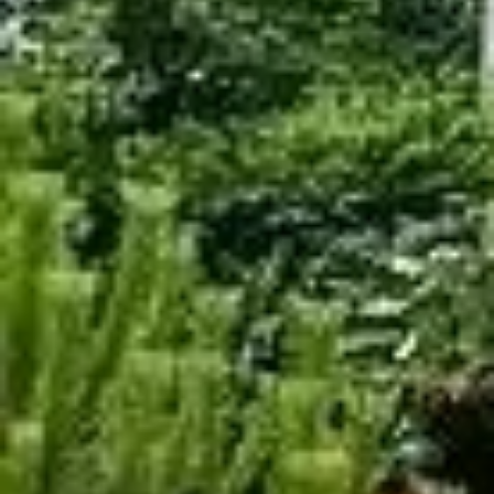
LYON
(FD701)